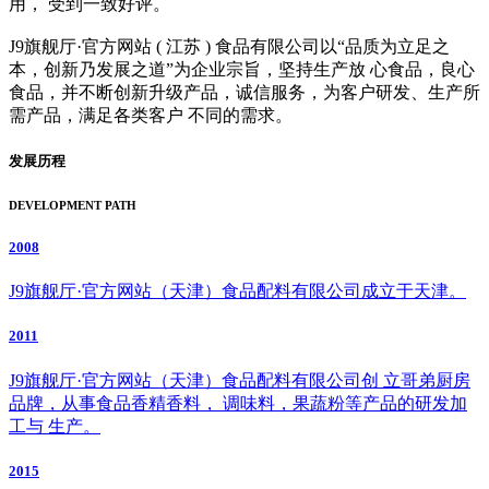
用， 受到一致好评。
J9旗舰厅·官方网站 ( 江苏 ) 食品有限公司以“品质为立足之
本，创新乃发展之道”为企业宗旨，坚持生产放 心食品，良心
食品，并不断创新升级产品，诚信服务，为客户研发、生产所
需产品，满足各类客户 不同的需求。
发展历程
DEVELOPMENT PATH
2008
J9旗舰厅·官方网站（天津）食品配料有限公司成立于天津。
2011
J9旗舰厅·官方网站（天津）食品配料有限公司创 立哥弟厨房
品牌，从事食品香精香料， 调味料，果蔬粉等产品的研发加
工与 生产。
2015