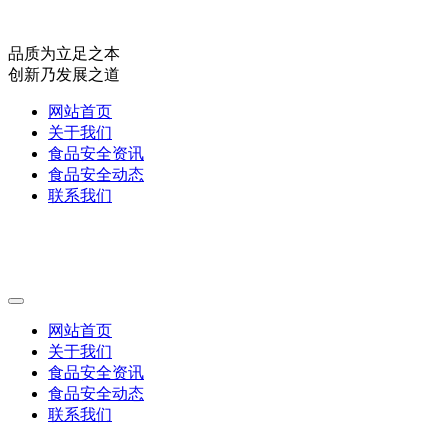
品质为立足之本
创新乃发展之道
网站首页
关于我们
食品安全资讯
食品安全动态
联系我们
网站首页
关于我们
食品安全资讯
食品安全动态
联系我们