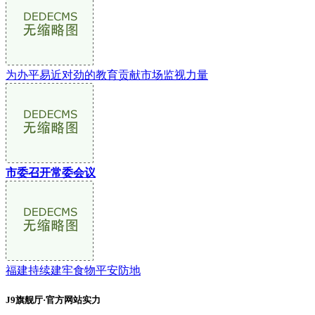
为办平易近对劲的教育贡献市场监视力量
市委召开常委会议
福建持续建牢食物平安防地
J9旗舰厅·官方网站实力