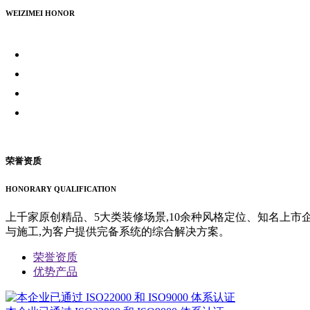
WEIZIMEI HONOR
荣誉资质
HONORARY QUALIFICATION
上千家原创精品、5大类装修场景,10余种风格定位、知名上市
与施工,为客户提供完备系统的综合解决方案。
荣誉资质
优势产品