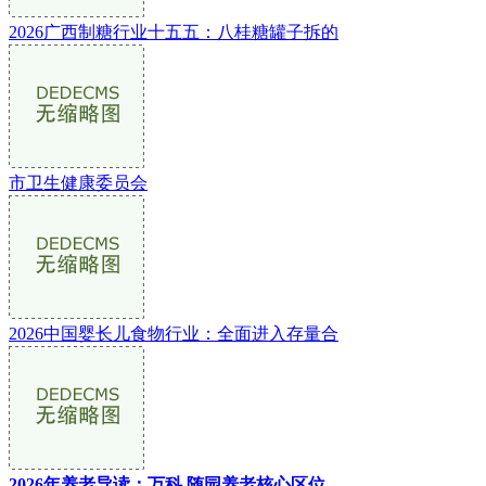
2026广西制糖行业十五五：八桂糖罐子拆的
市卫生健康委员会
2026中国婴长儿食物行业：全面进入存量合
2026年养老导读：万科 随园养老核心区位