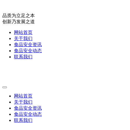
品质为立足之本
创新乃发展之道
网站首页
关于我们
食品安全资讯
食品安全动态
联系我们
网站首页
关于我们
食品安全资讯
食品安全动态
联系我们