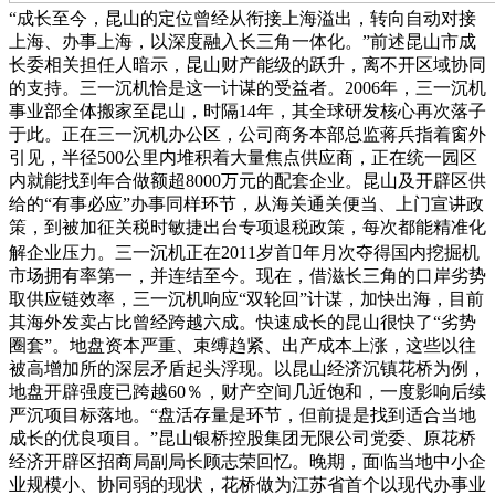
“成长至今，昆山的定位曾经从衔接上海溢出，转向自动对接
上海、办事上海，以深度融入长三角一体化。”前述昆山市成
长委相关担任人暗示，昆山财产能级的跃升，离不开区域协同
的支持。三一沉机恰是这一计谋的受益者。2006年，三一沉机
事业部全体搬家至昆山，时隔14年，其全球研发核心再次落子
于此。正在三一沉机办公区，公司商务本部总监蒋兵指着窗外
引见，半径500公里内堆积着大量焦点供应商，正在统一园区
内就能找到年合做额超8000万元的配套企业。昆山及开辟区供
给的“有事必应”办事同样环节，从海关通关便当、上门宣讲政
策，到被加征关税时敏捷出台专项退税政策，每次都能精准化
解企业压力。三一沉机正在2011岁首年月次夺得国内挖掘机
市场拥有率第一，并连结至今。现在，借滋长三角的口岸劣势
取供应链效率，三一沉机响应“双轮回”计谋，加快出海，目前
其海外发卖占比曾经跨越六成。快速成长的昆山很快了“劣势
圈套”。地盘资本严重、束缚趋紧、出产成本上涨，这些以往
被高增加所的深层矛盾起头浮现。以昆山经济沉镇花桥为例，
地盘开辟强度已跨越60％，财产空间几近饱和，一度影响后续
严沉项目标落地。“盘活存量是环节，但前提是找到适合当地
成长的优良项目。”昆山银桥控股集团无限公司党委、原花桥
经济开辟区招商局副局长顾志荣回忆。晚期，面临当地中小企
业规模小、协同弱的现状，花桥做为江苏省首个以现代办事业