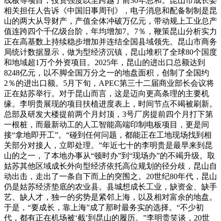
线板等项目，投资强度以至跨越了前30年总和。昆山市成长委
相关担任人告诉《中国旧事周刊》，电子消息和配备制制是昆
山的两大从导财产，产值全体冲破万亿元，带动规上工业总产
值连跨四个千亿级台阶，年均增加7。7％，鞭策昆山分析实力
正在高基数上持续稳步增加并连结全国县域领先。昆山市商务
局统计数据显示，做为型经济沉镇，昆山堆积了全球80个国度
和地域超1万个外资项目。2025年，昆山的进出口总额达到
8248亿元，以不脚全国万分之一的地盘面积，创制了全国约
2％的进出口额。5月下旬，APEC第三十二届商业部长会议将
正在姑苏举行。对于昆山而言，这是迈向更高条理的主要机
缘。李明贵展现的项目扶植进度表上，时间节点不竭被刷新。
总部及研发大楼提前两个月封顶，3号厂房提前四个月打下第
一根桩，而最新动工的人工智能高端印制电板项目，更是间
接“拿地即开工”。“碰到任何问题，都能正在工地现场找到相
关部分对接人，立即处理。”年近七十的李明贵是最早来到昆
山的之一，了本地办事从“顿时办”到“现场办”的不竭升级。取
姑苏其他区域成长外向型经济依托高位规划的径分歧，昆山自
动出击，走出了一条自下而上的突围之。20世纪80年代，昆山
仍是姑苏经济垫底的农业县。县城想成长工业，缺资金、缺手
艺、缺人才，独一的劣势是紧邻上海，以及相对富余的地盘。
于是，“要成长，靠上海”成了那时最务实的选择。“不少初
代，都有正在机场被‘截’到昆山的履历。”李明贵笑谈，20世