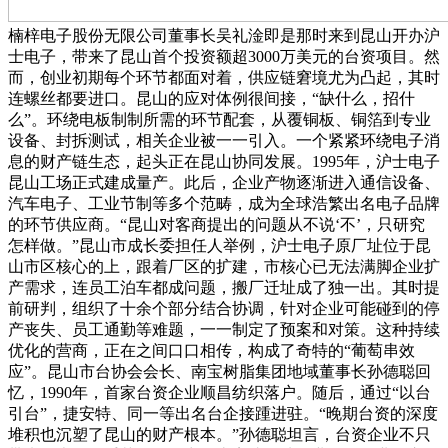
楠梓电子股份无限公司董事长吴礼淦即是那时来到昆山开办沪
士电子，带来了昆山首个投资额超3000万美元的台资项目。然
而，创业初期每个环节都面对着，供应链窘境尤为凸起，其时
连螺丝都要进口。昆山的应对体例很间接，“缺什么，招什
么”。环绕电板制制所需的环节配套，从覆铜板、铜箔到专业
设备、封拆测试，相关企业被一一引入。一个紧紧环绕电子消
息的财产链生态，起头正在昆山协同发展。1995年，沪士电子
昆山工场正式建成量产。此后，企业产物逐渐进入通信设备、
汽车电子、工业节制等多个范畴，成为全球浩繁出名电子品牌
的环节供应商。“昆山对客商提出的问题从不说‘不’，只研究
怎样做。”昆山市成长委担任人举例，沪士电子原厂址位于昆
山市区核心的上，跟着厂区的扩建，市核心已无法满脚企业扩
产需求，连员工泊车都成问题，搬厂迁址成了独一出。其时提
前研判，组织了十余个部分结合协调，针对企业可能碰到的停
产丧失、员工通勤等难题，一一制定了预案和对策。这种持续
优化的营商，正在之间口口相传，构成了奇特的“葡萄串效
应”。昆山市台协会会长、南宝树脂集团地域董事长孙德聪回
忆，1990年，首家台资企业顺昌纺织落户。随后，通过“以台
引台”，捷安特、同一等出名台企接踵进驻。“晚期台资的深度
堆积也沉塑了昆山的财产根本。”孙德聪坦言，台资企业不只