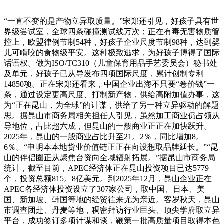
“一直不变的是产物立异取质量。”宋郑还引见，好孩子具有世
界级尝试室，全球四条碰撞测试线万次；正在有毒无害物质管
控上，欧盟律例节制54种，好孩子企业尺度节制98种，达到婴
儿可啃咬的食物级平安。这种极致逃求，为好孩子博得了国际
话语权。做为ISO/TC310（儿童保育用品手艺委员会）秘书处
及单元，好孩子已从导发布四项国际尺度，累计创制专利
14850项。正在宋郑还看来，中国企业出海不只要“卷价钱”一
条，通过设定更高尺度、打制新产物，供给高附加值办事，这
为“正在昆山，为全球”的计谋，供给了另一种立异驱动的解题
思。据昆山市商务局相关担任人引见，虽然加工商业仍占领从
导地位，占比超六成，但昆山的一般商业正正在加快跃升。
2025年，昆山的一般商业占比升至21。2％，同比增加8。
6％。“申明本本地货业价值链正正在向设想取品牌延长。”“昆
山的伴侣圈正从聚焦台资向全域辐射拓展。”据昆山市商务局
统计，截至目前，APEC经济体正在昆山投资项目已达5779
个，投资总额815。8亿美元。到2025年12月，昆山企业正在
APEC各经济体投资设立了307家公司，取中国、日本、美
国、新加坡、韩国等地的经贸往来尤为亲近。客岁秋天，昆山
市调查团赴、丹麦等地，稠密拜访行业巨头、顶尖学府取立异
平台，成功签订多项计谋和谈，鞭策一批高质量项目取得本色