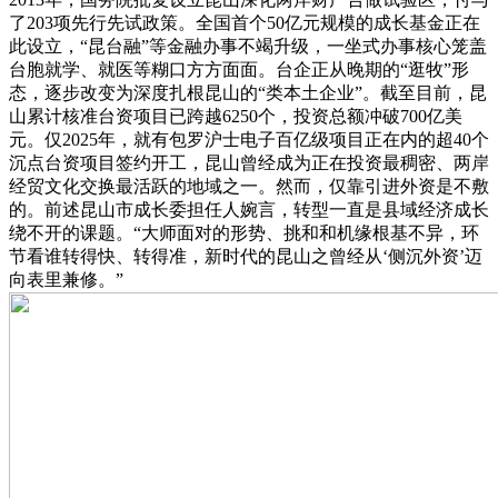
了203项先行先试政策。全国首个50亿元规模的成长基金正在
此设立，“昆台融”等金融办事不竭升级，一坐式办事核心笼盖
台胞就学、就医等糊口方方面面。台企正从晚期的“逛牧”形
态，逐步改变为深度扎根昆山的“类本土企业”。截至目前，昆
山累计核准台资项目已跨越6250个，投资总额冲破700亿美
元。仅2025年，就有包罗沪士电子百亿级项目正在内的超40个
沉点台资项目签约开工，昆山曾经成为正在投资最稠密、两岸
经贸文化交换最活跃的地域之一。然而，仅靠引进外资是不敷
的。前述昆山市成长委担任人婉言，转型一直是县域经济成长
绕不开的课题。“大师面对的形势、挑和和机缘根基不异，环
节看谁转得快、转得准，新时代的昆山之曾经从‘侧沉外资’迈
向表里兼修。”