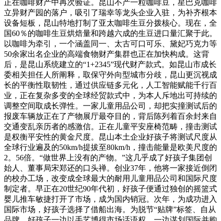
正在咖啡财产中再次验证。昆山不产一粒咖啡豆，星巴克咖啡
立异财产园的落户，吸引了瑞幸等龙头企业入驻，为补齐根本
设备短板，昆山特地打制了亚太咖啡生豆分拨核心。现在，全
国60％的咖啡生豆烘焙量和跨越六成的生豆进口量汇聚于此。
以咖啡为牵引，一个涵盖同一、太古可口可乐、黛妃巧克力等
50余家出名企业的高端食物财产集群也正在加快构成。这背
后，是昆山系统建立的“1+2345”现代财产款式。如昆山市成长
委相关担任人所阐释，取保守外向型城市分歧，昆山更沉视成
长的平衡性取韧性，通过供应链多元化，人工智能赋能千行百
业，正在复杂多变的全球经贸款式中，为本人斥地出可持续的
调整空间取成长弹性。一家儿童用品公司，却把实撞测试后的
报废车辆放正在了产物展厅最夺目的，背后陈列着百余封来自
交通变乱亲历者的感激信。正在儿童平安座椅范畴，撞击测试
是权衡平安性的黄金尺度。昆山本土企业好孩子将测试尺度从
全球行业遍及的50km/h提拔至80km/h，撞击能量是欧美尺度的
2。56倍。“做世界上没有的产物。”这几乎成了好孩子集团创
始人、董事局宋郑还的口头禅。创业37年，他将一家接近倒闭
的校办工场，改变成全球最大的耐用儿童用品公司和国际尺度
制定者。早正在20世纪90年代初，好孩子便通过独创的摇篮式
婴儿推车敏捷打开了市场，成为国内销冠。次年，为成功进入
国际市场，好孩子选择了借船出海。为脱节“贴牌”标签、自从
品牌，好孩子一边以手艺博得市场话语权，一边谋划国际并购