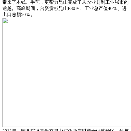
带来了本钱、手艺，更帮力昆山完成了从农业县到工业强市的
逾越。高峰期间，台资贡献昆山P30％、工业总产值40％、进
出口总额50％。
2013年，国务院批复设立昆山深化两岸财产合做试验区，付与