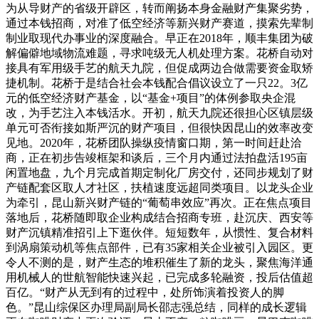
为从导财产的省级开辟区，转而阐扬本身金融财产集聚劣势，
通过本钱招商，对准了低空经济等新兴财产赛道，摸索先辈制
制业取现代办事业的深度融合。早正在2018年，顺丰集团为破
解偏僻地域物流难题，寻求吨级无人机处理方案。花桥自动对
接具有军用级手艺的航天九院，但促成两边合做需要资金取矫
捷机制。花桥于是结合社会本钱配合倡议设立了一只22。3亿
元的低空经济财产基金，以“基金+项目”的体例参取央企混
改，为手艺注入本钱活水。开初，航天九院还很担心区镇层级
单元可否衔接如斯严沉的财产项目，但很快因昆山的效率改变
见地。2020年，花桥团队操纵疫情窗口期，第一时间赶赴洽
商，正在初步告竣框架和谈后，三个月内通过法拍盘活195亩
闲置地盘，九个月完成首期定制化厂房交付，还同步规划了财
产链配套区取人才社区，扶植速度远超同类项目。以龙头企业
为牵引，昆山新兴财产链的“葡萄串效应”再次。正在焦点项目
落地后，花桥随即取企业构成结合招商专班，赴沉庆、西安等
财产沉镇精准招引上下逛伙伴。短短数年，从惯性、复合材料
到涡扇策动机等焦点部件，已有35家相关企业被引入园区。更
令人不测的是，财产生态的堆积催生了新的龙头，聚焦海洋通
用机械人的世航智能快速兴起，已完成多轮融资，投后估值超
百亿。“财产从无到有的过程中，处所饰演着投资人的脚
色。”昆山综保区办理局副局长邵志强总结，同样的成长逻辑