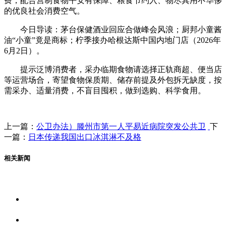
费，配合营制食物平安有保障、粮食节约入、物尽其用不华侈
的优良社会消费空气。
今日导读：茅台保健酒业回应合做峰会风浪；厨邦小童酱
油“小童”竟是商标；柠季接办哈根达斯中国内地门店（2026年
6月2日）。
提示泛博消费者，采办临期食物请选择正轨商超、便当店
等运营场合，寄望食物保质期、储存前提及外包拆无缺度，按
需采办、适量消费，不盲目囤积，做到选购、科学食用。
上一篇：
公卫办法）滕州市第一人平易近病院突发公共卫
下
一篇：
日本传递我国出口冰淇淋不及格
相关新闻
关于我们
食品安全资讯