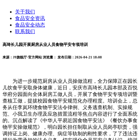
关于我们
食品安全资讯
食品安全动态
联系我们
高琦长儿园开展厨房从业人员食物平安专项培训
来源：J9旗舰厅·官方网站
浏览量：
发布日期：2026-04-21 18:08
为进一步规范厨房从业人员操做流程，全力保障正在园长
儿饮食平安取身体健康，近日，安庆市高琦长儿园本部及百悦
华府分园面向全体厨房工做人员，开展了食物平安专项培训暨
查核工做，提拔校园食物平安规范化办理程度。培训会上，总
务从任李岚环绕食物平安法令律例、义务逃查机制、实操规
范、小我卫生办理及应急措置流程等焦点内容进行了全面系统
的。沉点解读了《中华人平易近国食物平安法》《餐饮办事食
物平安操做规范》，明白园长担任制取从业人员岗亭职责，强
调持证上岗、健康办理、病症等轨制的刚性要求，了了违法违