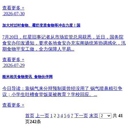
查看更多 +
2026-07-30
加大对过时食物、霉烂变质食物等冲击力度！国
7月20日，红星旧事记者从市场监管总局获悉，近日，国务院
食安办印发通知，要求各地食安办充实阐扬统筹协调感化，汛
期食物平安工做，全力保障人平易...
查看更多 +
2026-07-29
糙米相关食物资讯_食物伙伴网
今日导读：靠锅气来分辩预制菜曾经没用了 锅气喷鼻精引争
议；小学生吐槽食堂饭菜被教育？学校回应。...
查看更多 +
首页
上一页
1
2
3
4
5
6
7
下一页
末页
共
41
页
242
条