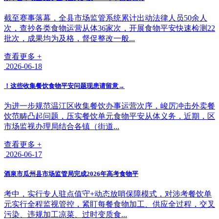
截至赛事落幕，全县市场监管系统累计出动法律人员50余人
次，查抄各类食物运营从体36家次，开展食物平安快速检测22
批次，成果均为及格，督促整改一般...
查看更多 +
2026-06-18
！这些收集餐饮食物平安问题现患请留意→
为进一步规范温江区收集餐饮办事运营次序，峻厉冲击外卖餐
饮范畴凸起问题，压实餐饮单元食物平安从体义务，近期，区
市场监视办理局结合各镇（街道...
查看更多 +
2026-06-17
酒泉市‌瓜州县市场监管局完成2026年高考食物平
考中，实行专人驻点值守+动态放哨保障模式，对涉考餐饮单
元实行全程监视管控，紧盯每餐食物加工、供应全过程，交叉
污染、违规加工凉菜、过时变质食...