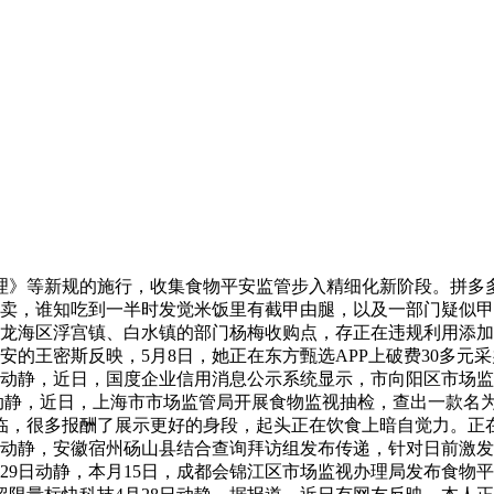
等新规的施行，收集食物平安监管步入精细化新阶段。拼多多
外卖，谁知吃到一半时发觉米饭里有截甲由腿，以及一部门疑似甲
市龙海区浮宫镇、白水镇的部门杨梅收购点，存正在违规利用添
安的王密斯反映，5月8日，她正在东方甄选APP上破费30多元采
日动静，近日，国度企业信用消息公示系统显示，市向阳区市场监
日动静，近日，上海市市场监管局开展食物监视抽检，查出一款名
悄到临，很多报酬了展示更好的身段，起头正在饮食上暗自觉力。正
日动静，安徽宿州砀山县结合查询拜访组发布传递，针对日前激发
29日动静，本月15日，成都会锦江区市场监视办理局发布食物