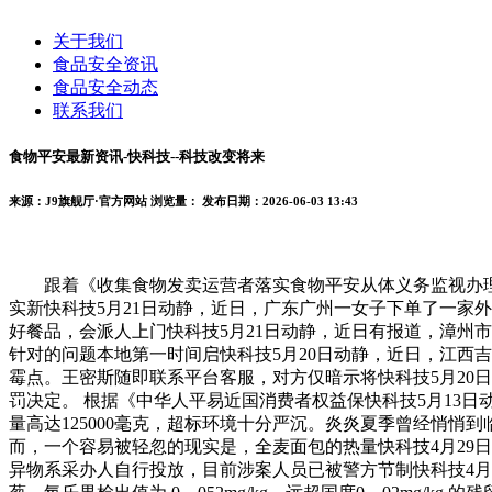
关于我们
食品安全资讯
食品安全动态
联系我们
食物平安最新资讯-快科技--科技改变将来
来源：J9旗舰厅·官方网站
浏览量：
发布日期：2026-06-03 13:43
跟着《收集食物发卖运营者落实食物平安从体义务监视办理》
实新快科技5月21日动静，近日，广东广州一女子下单了一家
好餐品，会派人上门快科技5月21日动静，近日有报道，漳州
针对的问题本地第一时间启快科技5月20日动静，近日，江西吉
霉点。王密斯随即联系平台客服，对方仅暗示将快科技5月20
罚决定。 根据《中华人平易近国消费者权益保快科技5月13
量高达125000毫克，超标环境十分严沉。炎炎夏季曾经悄
而，一个容易被轻忽的现实是，全麦面包的热量快科技4月29
异物系采办人自行投放，目前涉案人员已被警方节制快科技4月