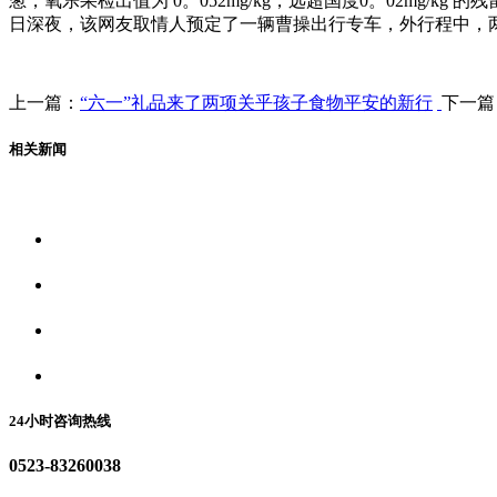
葱，氧乐果检出值为 0。052mg/kg，远超国度0。02mg/
日深夜，该网友取情人预定了一辆曹操出行专车，外行程中，
上一篇：
“六一”礼品来了两项关乎孩子食物平安的新行
下一篇
相关新闻
关于我们
食品安全资讯
食品安全动态
联系我们
24小时咨询热线
0523-83260038