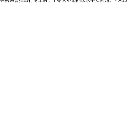
本人正在搭乘曹操出行专车时，了令人不适的饮水平安问题。 4月25