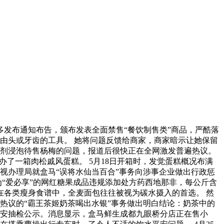
发布通知布告，颁布发表全面禁售“餐饮制售类”商品，严酷落
由头或牙齿的工具。 她将问题反馈给商家，商家暗示让她保留
加剂浸泡待售杨梅的问题，报道后很快正在全网激发普遍热议。
办了一箱肉松戚风蛋糕。 5月18日开箱时，发觉蛋糕概况布满
视办理局就盒马“误将水仙当百合”事务向涉事企业做出行政惩
为“爱必享”的网红糖果成品违规添加处方药西地那非，每公斤含
在各类瘦身食谱中，全麦面包往往被视为碳水摄入的首选。 然
热议的“霸王茶姬奶茶喝出水银”事务做出明白结论：奶茶中的
平安抽检公示。消息显示，盒马鲜生成都九眼桥分店正在售小