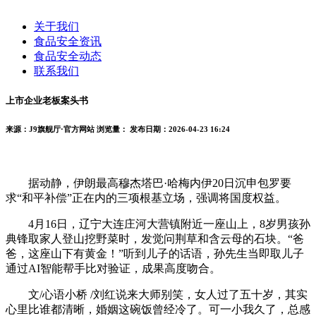
关于我们
食品安全资讯
食品安全动态
联系我们
上市企业老板案头书
来源：J9旗舰厅·官方网站
浏览量：
发布日期：2026-04-23 16:24
据动静，伊朗最高穆杰塔巴·哈梅内伊20日沉申包罗要
求“和平补偿”正在内的三项根基立场，强调将国度权益。
4月16日，辽宁大连庄河大营镇附近一座山上，8岁男孩孙
典锋取家人登山挖野菜时，发觉问荆草和含云母的石块。“爸
爸，这座山下有黄金！”听到儿子的话语，孙先生当即取儿子
通过AI智能帮手比对验证，成果高度吻合。
文/心语小桥 /刘红说来大师别笑，女人过了五十岁，其实
心里比谁都清晰，婚姻这碗饭曾经冷了。可一小我久了，总感