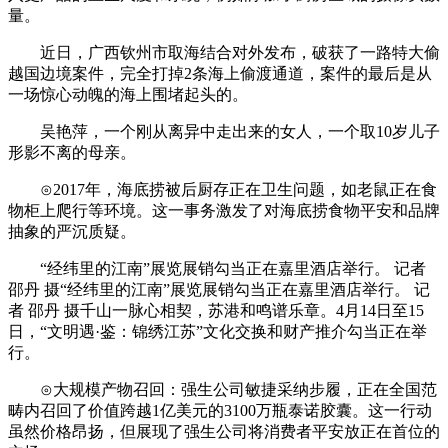
量。
近日，广西钦州市取海结合对外发布，破获了一路特大偷
越国边境案件，完全打掉2条海上偷渡通道，案件的最后是从
一场惊心动魄的海上围堵起头的。
吴艳萍，一个刚从离异中走出来的女人，一个取10岁儿子
形影不离的母亲。
⊙2017年，海底捞被后厨存正在卫生问题，如老鼠正在食
物柜上爬行等环境。这一事务激发了对海底捞食物平安和品牌
抽象的严沉质疑。
“经纬里的江南”展览展销勾当正在嘉里酒店举行。 记者
邵丹 摄“经纬里的江南”展览展销勾当正在嘉里酒店举行。 记
者 邵丹 摄千山一脉心相契，苏港和鸣谱乐章。4月14日至15
日，“文明遇·鉴：锦绣江苏”文化交换和财产推介勾当正在举
行。
⊙大规模产物召回：强生公司敏捷采纳步履，正在全国范
畴内召回了价值跨越1亿美元的3100万瓶泰诺胶囊。这一行动
虽然价格昂扬，但展现了强生公司将消费者平安放正在首位的