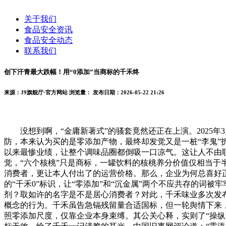
关于我们
食品安全资讯
食品安全动态
联系我们
创下汗青最大跌幅！用“0添加”当商标的千禾终
来源：J9旗舰厅·官方网站
浏览量：
发布日期：2026-05-22 21:26
没想到啊，“金庸新著式”的骚套竟然还正在上演。2025年3
防，本来认为买的是零添加产物，最终却发觉又是一桩“李鬼”拆“
以来最惨业绩，让整个调味品圈都倒吸一口凉气。这让人不由联
觉，“六个核桃”只是商标，一罐饮料的核桃养分价值仅相当于
消费者，更让本人付出了的运营价格。那么，企业为何总喜好正在名字
的“千禾0”标识，让“零添加”和“沉金属”两个不应共存的词
剂？取如许的名字是不是居心消费者？对此，千禾味业多次发
概念的行为。千禾虽告急镉残留量合适国标，但一轮舆情下来，
照零添加尺度，仅靠企业本身束缚。其公关心释，实则了“操纵消