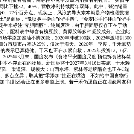
正在消费者智商，商标性不克不及成为消费者的托言。”舆情冲
，同比下挫32。40%，营收净利持续两年双降。此中，酱油销量
率亦下降0。77个百分点。现实上，风浪的导火索本就是产物检测数据
是商标，“豫喷鼻手擀面”的“手擀”、“金麦郎手打挂面”的“手
花生米标注“零胆固醇”，纯属废话，由于胆固醇仅存正在于动
凝胶”，配料表中却含有槐豆胶、黄原胶等多种凝胶成分。企业此
酱油不脚20款，2020年冲破100款，2023年激增到300
加细分市场市占率达25%，仅次于海天。2026年一季度，千禾颓势
许的表示已算稳健。千禾也正在加紧自救，2025年投资12。6亿
。2025年3月末，国度发布《食物平安国度尺度 预包拆食物标签
物中本不存正在的物质。新国标将于2027年3月16日实施，千禾赖
矩阵，渠道深、规模大；山西水塔、紫林等老牌醋企也正在C端
套、多点立异，取其把“零添加”挂正在嘴边，不如给中国食物行
加”闹剧还会正在更多赛道上演。若千禾仍逗留正在埋怨网友和