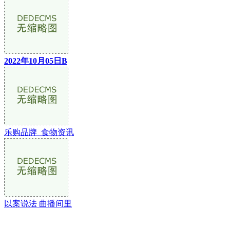
2022年10月05日B
乐购品牌_食物资讯
以案说法 曲播间里