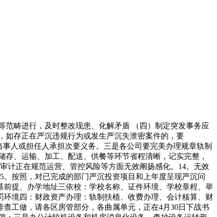
范畴进行，及时整改现患、化解矛盾 （四）制定突发事务应
，如存正在严沉违规行为或发生严沉失泄密案件的，要
当事人或担任人承担次要义务。三是各公司要完美办理规章轨制
储存、运输、加工、配送、供餐等环节省程清晰，记实完整，
审计正在规范运营、管控风险等方面无效阐扬感化。14。无效
5。按照，对已完成的部门严沉投资项目和上年度呈现严沉问
基前提、办学地址三依校：学校名称、证件环境、学校章程、举
罚环境四：财政资产办理：轨制扶植、收费办理、会计核算、财
查工做，请各区房管部分，各曲属单元，正在4月30日下战书