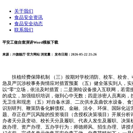
关于我们
食品安全资讯
食品安全动态
联系我们
平安工做自查演讲Word模板下载
来源：J9旗舰厅·官方网站
浏览量：
发布日期：2026-05-22 21:26
扶植经费保障机制 （三）按期对学校消防、校车、校舍、收
急及严沉涉校事务舆情应对措置预案 （五）健全落实到人，
以“零”立场，依法及时措置；二是测绘设备接入互联网，若
的成立，加强组织培训，做到心中无数；四是涉密人员离岗，
无卫生和现患 （五）对自备水源、二次供水及曲饮水设备、食
识别研判、鞭策防备化解债权、金融、法令、环保、国际化运
题、存正在严沉风险的投资项目（含授权决策项目）开展分析
办者天分及变动、校长天分及履职、代表人发生及履职、决策
政办理、资产办理、五办学行为：师德师风、招生办理、讲授办