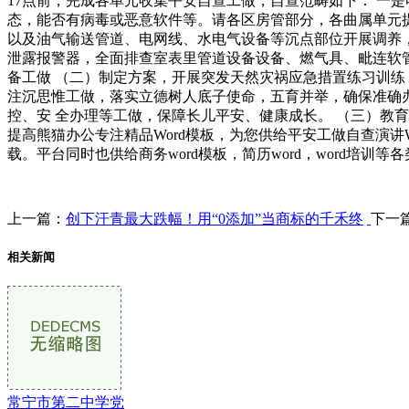
17点前，完成各单元收集平安自查工做，自查范畴如下： 一
态，能否有病毒或恶意软件等。请各区房管部分，各曲属单元
以及油气输送管道、电网线、水电气设备等沉点部位开展调养，
泄露报警器，全面排查室表里管道设备设备、燃气具、毗连软管
备工做 （二）制定方案，开展突发天然灾祸应急措置练习训练
注沉思惟工做，落实立德树人底子使命，五育并举，确保准确办
控、安 全办理等工做，保障长儿平安、健康成长。 （三）教
提高熊猫办公专注精品Word模板，为您供给平安工做自查演讲
载。平台同时也供给商务word模板，简历word，word培训等
上一篇：
创下汗青最大跌幅！用“0添加”当商标的千禾终
下一
相关新闻
常宁市第二中学党