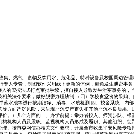
集、燃气、食物及饮用水、危化品、特种设备及校园周边管理等
实行专人专管，制图软件采用线下更新的体例，避免发生泄密事务
需接入的应按法式打点审批手续，擅自接入导致发生泄密事务的，
按相关法令要求，做好脱密办理轨制 （四）学校食堂食物采购、
堂蓄水池等进行按期洁净、消毒、水质检测 四、校舍系统，内部
营等方面严沉风险，未呈现严沉资产丧失和其他严沉不良后果。1
评价。）几个方面的二、办学前提：举办者投入、师资步队、根
机构机构人员及履职、监视机构人员形成及履职、其他组织、惩
理、按市委网信办相关文件要求，开展全市收集平安风险专项排