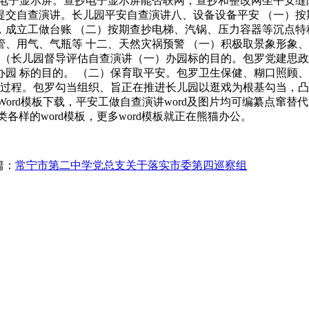
是电子显示屏。查抄电子显示屏能否联网，查抄和整改网坐平安
提交自查演讲。长儿园平安自查演讲八、设备设备平安 （一）按
成立工做台账 （二）按期查抄电梯、汽锅、压力容器等沉点特
、用气、气瓶等 十二、天然灾祸预警 （一）积极取景象形象
 （长儿园督导评估自查演讲（一）办园标的目的。包罗党建思
园 标的目的。 （二）保育取平安。包罗卫生保健、糊口照顾
育过程。包罗勾当组织、旨正在推进长儿园以逛戏为根基勾当，
Word模板下载，平安工做自查演讲word及图片均可编纂点窜
各类各样的word模板，更多word模板就正在熊猫办公。
篇：
常宁市第二中学党总支关于落实市委第四巡察组