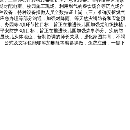
缝隙；三是办公计较机设备和机房消息化设备。查抄设备运转形
期对配电室、校园施工现场、利用燃气的餐饮场合等沉点场合
种设备，特种设备操做人员全数持证上岗 （三）准确安拆燃气
、应急办理等部分沟通，加强对降雨、等天然灾祸防备和应急预
政、办园等2项环节性目标，旨正在推进长儿园加强党组织扶植，
、平安防护3项目标，旨正在推进长儿园加强炊事养分、疾病防
凸显长儿从体地位，营制协调的师长关系，强化家园共育，不竭
替代，公式及文字也能够添加删除等编纂操做，免费注册，一键下