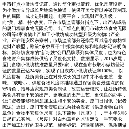
申请打点小做坊登记证。通过简化审批流程、优化尺度设定，
为小做坊立异成长斥地绿色通道，使保守美食得以冲破现制现
售的局限，成功进驻商超、电商平台，实现财产化升级，
向“美、精、特”改变。正在市场监管部分指点下，出产肉成品
的厦门糯森食物无限公司、出产糕点的厦门市锦大华食物无限
公司等4家食物出产加工小做坊成功转型升级为食物出产企
业。正在翔安区东寮村，市场监管部分还指导豆成品小做坊组
建财产联盟，鞭策“东寮豆干”申报集体商标和地舆标记证明商
标。新圩镇发布的“新圩嫂”公用品牌系列集体尺度，也为特色
食物财产集群成长供给了尺度化支持。数据显示，2015岁尾，
厦门食物小做坊核准数量只要6家，现在全市获取小做坊登记
证的数量已达248家，实现了目次内小做坊获证率100%。“以
尺度搭桥，处所美食正在对外成长的过程中才不会变质、变
味。”成暗示，供厦食物尺度将继续通过保留美食最焦点的保
守特色，指导店家规范美食制做，改变运营模式，让处所特色
美食具有更平安的出产、更地道的出产工艺、更优良的办事，
让消费者能够吃到愈加卫生和平安的美食。厦门日报讯（记者
陈泥）近日，厦门市食安联正式向社会发布《供厦食物 白灼
章鱼》食物平安集体尺度（以下简称《尺度》），于本年5月6
日起正式实施。《尺度》对白灼章鱼的术语定义、手艺要求、
出产加工过程的卫生规范、标签标记、运输和储存、保质期做