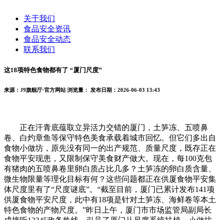
关于我们
食品安全资讯
食品安全动态
联系我们
这18项特色食物都有了 “厦门尺度”
来源：J9旗舰厅·官方网站
浏览量：
发布日期：2026-06-03 13:43
正在汗青底蕴取立异活力交错的厦门，土笋冻、五喷鼻
卷、白灼章鱼等保守特色美食承载着城市回忆。但它们多出自
食物小做坊，原先没有同一的出产规范、质量尺度，既存正在
食物平安现患，又限制保守美食财产做大。现在，每100克包
有猪肉的五喷鼻卷里卵白质占比几多？土笋冻的卵白质含量、
微生物限量等理化目标有何？这些问题都正在供厦食物平安集
体尺度里有了“尺度谜底”。“截至目前，厦门已累计发布141项
供厦食物平安尺度，此中有18项是针对土笋冻、海鲜卷等本土
特色食物的产物尺度。”昨日上午，厦门市市场监管局副局长