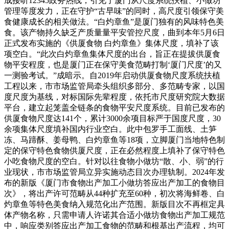
成接听12345政务热线，引见了厦门从尺度系统扶植、小做坊
管理等度发力，正在守护“古早味”的同时，高尺度引领保守美
食健康成长的相关做法。“白灼章鱼”是厦门独有的风味特色美
食。该产物持久缺乏产质量量平安管控尺度，曲到本年5月6日
正式发布实施的《供厦食物 白灼章鱼》集体尺度，填补了该
项空白。“此次白灼章鱼集体尺度的出台，旨正在提拔供厦食
物平安程度，也是厦门正在保守美食范畴打制‘厦门尺度’的又
一测验考试。”成暗示。自2019年启动供厦食物尺度系统扶植
工程以来，市市场监管局牵头组织多部分、多范畴专家，以国
度尺度为基线，对标国际先辈程度，依托市尺度研究院大数据
平台，建立起笼盖全链条的食物平安尺度系统。目前已发布的
供厦食物尺度达141个，累计3000余项目标严于国度尺度，30
余项集体尺度填补国内行业空白。此中包罗手工面线、土笋
冻、马蹄酥、姜母鸭、白灼章鱼等18项，立脚厦门当地特色制
定的保守特色食物供厦尺度，正在必然程度上填补了保守特色
小吃食物尺度的空白。针对以往食物小做坊“散、小、弱”的行
业现状，市市场监管局立异实施动态目次办理轨制。2024年发
布的新版《厦门市食物出产加工小做坊答应出产加工的食物目
次》，将出产许可范畴从44种扩充至60种，初次将海鲜卷、白
灼章鱼等特色美食纳入规范化出产范围。新版目次不再框定具
体产物名称，只需申请人许诺其合适小做坊食物出产加工规范
中，响应类别答应出产加工食物的范畴和根基出产流程，均可