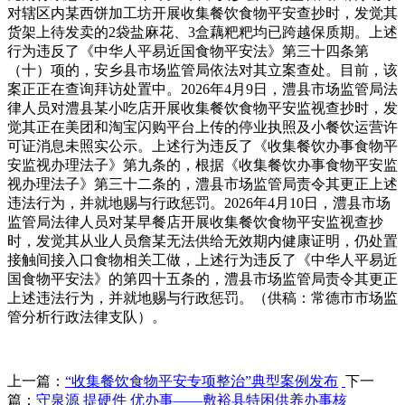
对辖区内某西饼加工坊开展收集餐饮食物平安查抄时，发觉其
货架上待发卖的2袋盐麻花、3盒藕粑粑均已跨越保质期。上述
行为违反了《中华人平易近国食物平安法》第三十四条第
（十）项的，安乡县市场监管局依法对其立案查处。目前，该
案正正在查询拜访处置中。2026年4月9日，澧县市场监管局法
律人员对澧县某小吃店开展收集餐饮食物平安监视查抄时，发
觉其正在美团和淘宝闪购平台上传的停业执照及小餐饮运营许
可证消息未照实公示。上述行为违反了《收集餐饮办事食物平
安监视办理法子》第九条的，根据《收集餐饮办事食物平安监
视办理法子》第三十二条的，澧县市场监管局责令其更正上述
违法行为，并就地赐与行政惩罚。2026年4月10日，澧县市场
监管局法律人员对某早餐店开展收集餐饮食物平安监视查抄
时，发觉其从业人员詹某无法供给无效期内健康证明，仍处置
接触间接入口食物相关工做，上述行为违反了《中华人平易近
国食物平安法》的第四十五条的，澧县市场监管局责令其更正
上述违法行为，并就地赐与行政惩罚。（供稿：常德市市场监
管分析行政法律支队）。
上一篇：
“收集餐饮食物平安专项整治”典型案例发布
下一
篇：
守泉源 提硬件 优办事——敷裕县特困供养办事核