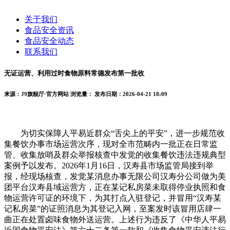
关于我们
食品安全资讯
食品安全动态
联系我们
无证运营、利用过时食物原料常德发布第一批收
来源：J9旗舰厅·官方网站
浏览量：
发布日期：2026-04-21 18:09
为切实保障人平易近群众“舌尖上的平安”，进一步规范收
集餐饮办事市场运营次序，现对全市范畴内一批正在日常监
管、收集放哨及群众举报核查中发觉的收集餐饮违法违规典型
案例予以发布。2026年1月16日，汉寿县市场监管局接到举
报，经现场核查，发觉某消息办事无限公司汉寿分公司做为美
团平台汉寿县域运营方，正在某记私房菜未取得停业执照和食
物运营许可证的环境下，为其打点入驻登记，并冒用“汉寿某
记私房菜”的证照消息为其登记入网，至案发时该冒用店肆一
曲正在处置卤味食物外送运营。上述行为违反了《中华人平易