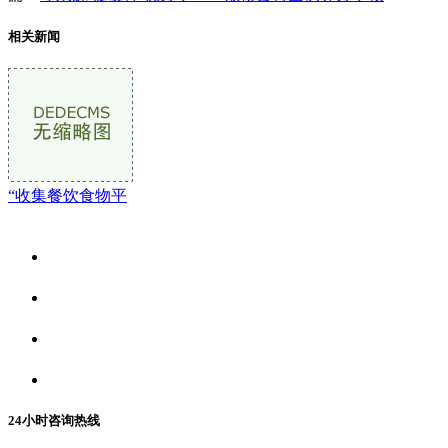
相关新闻
“收集餐饮食物平
关于我们
食品安全资讯
食品安全动态
联系我们
24小时咨询热线