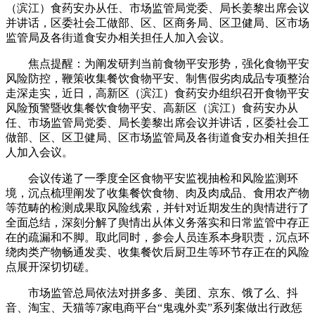
（滨江）食药安办从任、市场监管局党委、局长姜黎出席会议
并讲话，区委社会工做部、区、区商务局、区卫健局、区市场
监管局及各街道食安办相关担任人加入会议。
焦点提醒：为阐发研判当前食物平安形势，强化食物平安
风险防控，鞭策收集餐饮食物平安、制售假劣肉成品专项整治
走深走实，近日，高新区（滨江）食药安办组织召开食物平安
风险预警暨收集餐饮食物平安、高新区（滨江）食药安办从
任、市场监管局党委、局长姜黎出席会议并讲话，区委社会工
做部、区、区卫健局、区市场监管局及各街道食安办相关担任
人加入会议。
会议传递了一季度全区食物平安监视抽检和风险监测环
境，沉点梳理阐发了收集餐饮食物、肉及肉成品、食用农产物
等范畴的检测成果取风险线索，并针对近期发生的舆情进行了
全面总结，深刻分解了舆情出从体义务落实和日常监管中存正
在的疏漏和不脚。取此同时，参会人员连系本身职责，沉点环
绕肉类产物畅通发卖、收集餐饮后厨卫生等环节存正在的风险
点展开深切切磋。
市场监管总局依法对拼多多、美团、京东、饿了么、抖
音、淘宝、天猫等7家电商平台“鬼魂外卖”系列案做出行政惩