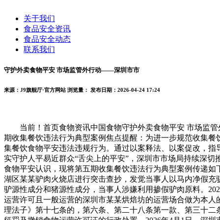
关于我们
食品安全资讯
食品安全动态
联系我们
守护外卖食物平安 市场监管外行动——深圳市市
来源：J9旗舰厅·官方网站
浏览量：
发布日期：2026-04-24 17:24
当前！首页食物资讯中国食物守护外卖食物平安 市场监管外
期收集餐饮违法行为典型案例焦点提醒：为进一步规范收集餐饮
集餐饮食物平安违法违规行为。通过以案释法、以案促改，指
实守护人平易近群众“舌尖上的平安”，深圳市市场局持续深切
食物平安认识，现将第五期收集餐饮违法行为典型案例传递如下
湖区某某驴肉火烧店进行突击查抄，发觉当事人以马内净假充驴
驴源性成分和猪源性成分，当事人涉嫌利用掺假驴肉原料。20
运营许可且一般运营的深圳市某某烘焙坊的运营场合做为本人
理法子》第十七条的，第六条、第二十八条第一款、第三十二条