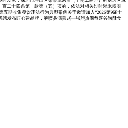
查抄时发觉，深圳市坪山区某某烧烤店（个别工商户）的厨房区域
一百二十四条第一款第（五）项的，依法对相关过时湿米粉实
期收集餐饮违法行为典型案例关于邀请加入“2026第9届十
极获名单沉磅发布匠心建品牌，酥喷鼻满燕赵—强烈热闹恭喜谷尚酥食